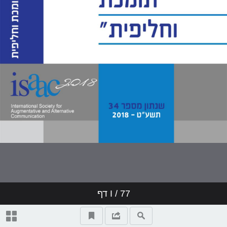
בהמשך לכנס הקיץ בישראל
מהשטח
תקצירים
English
/ 77
I
דף