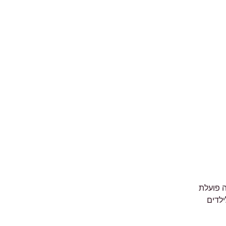
בינלאומי. העמותה פועלת
לדים