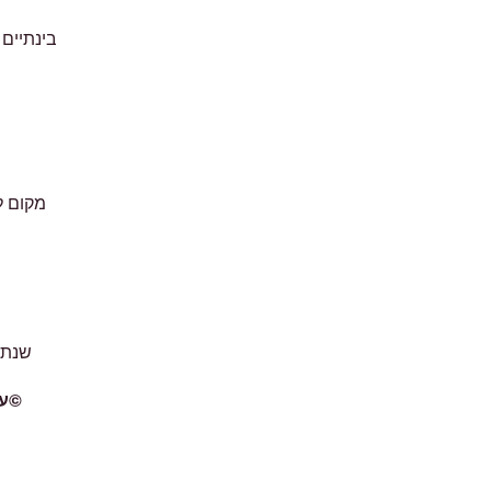
בינתיים 
מקום ל
שנתו
©
ע