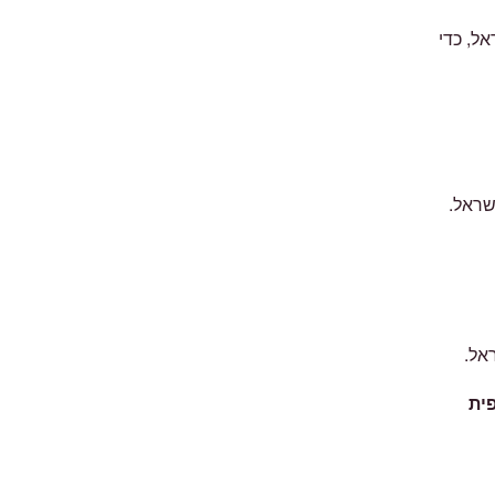
אל, כדי
שראל.
אל.
ית